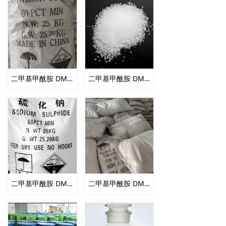
二甲基甲酰胺 DMF 200公斤蓝桶
二甲基甲酰胺 DMF 200公斤蓝桶
二甲基甲酰胺 DMF 200公斤蓝桶
二甲基甲酰胺 DMF 200公斤蓝桶